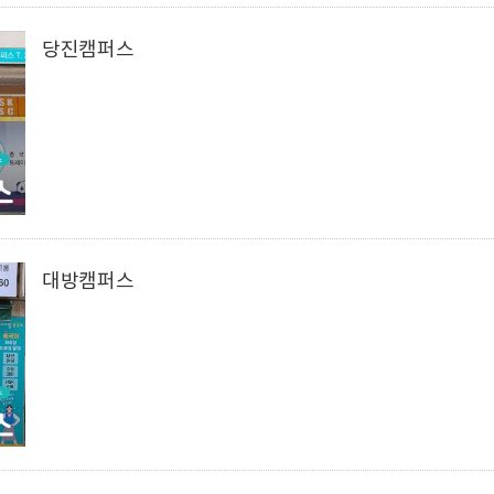
당진캠퍼스
대방캠퍼스