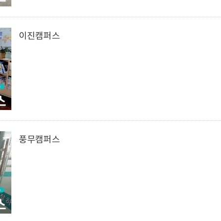
이진캠퍼스
풍무캠퍼스