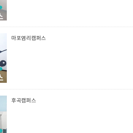
마포염리캠퍼스
후곡캠퍼스