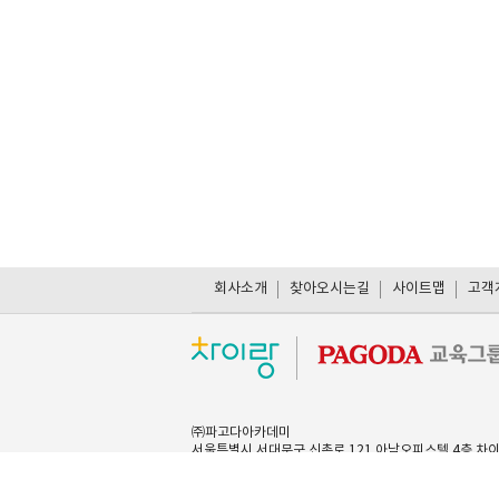
회사소개
찾아오시는길
사이트맵
고객게
㈜파고다아카데미
서울특별시 서대문구 신촌로 121 아남오피스텔
4층 차
사업자등록번호 : 101-81-26767 대표 : 박서진
통신판매업신고 : 제2003-서울서초-02320호
escro