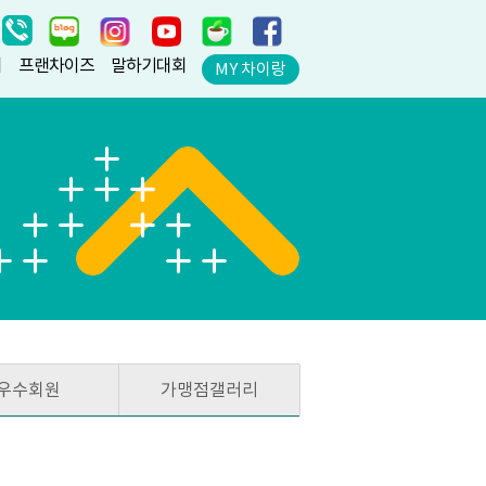
지
프랜차이즈
말하기대회
MY 차이랑
우수회원
가맹점갤러리