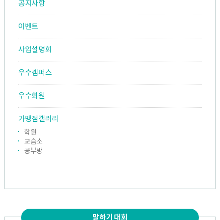
공지사항
이벤트
사업설명회
우수캠퍼스
우수회원
가맹점갤러리
학원
교습소
공부방
말하기 대회